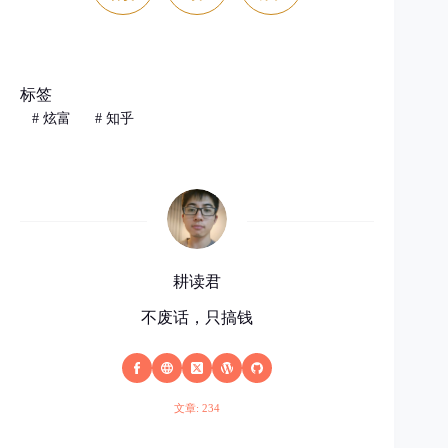
标签
#
炫富
#
知乎
耕读君
不废话，只搞钱
文章: 234