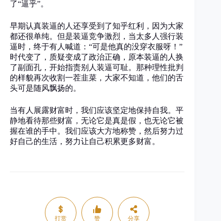
了“逼乎”。
早期认真装逼的人还享受到了知乎红利，因为大家
都还很单纯。但是装逼竞争激烈，当太多人强行装
逼时，终于有人喊道：“可是他真的没穿衣服呀！”
时代变了，质疑变成了政治正确，原本装逼的人换
了副面孔，开始指责别人装逼可耻。那种理性批判
的样貌再次收割一茬韭菜，大家不知道，他们的舌
头可是随风飘扬的。
当有人展露财富时，我们应该坚定地保持自我。平
静地看待那些财富，无论它是真是假，也无论它被
握在谁的手中。我们应该大方地称赞，然后努力过
好自己的生活，努力让自己积累更多财富。
打赏
赞
分享