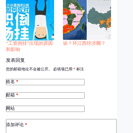
“工资倒挂”出现的原因
诶？环江西经济圈？
和影响
发表回复
您的邮箱地址不会被公开。
必填项已用
*
标注
姓名
*
邮箱
*
网站
添加评论
*