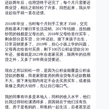
还款两年后，信用贷终于还完了，每个月只需要还
商业贷，相比之前轻松了许多。回想起来，我从毕
业起似乎就一直在还债。
2016年毕业，当时每个月到手工资才 3500，交完
房租基本只够日常生活花销。2017年结婚，连拍婚
纱照的钱都是父母出的。2018年父母给首付买车，
剩余部分是车贷，分3年还款。接下来孩子出生，
日常花销更多了。2019年，担心小孩上学的问题，
父母再次给首付买房，剩下100万公积金贷款分30
年还。接着就是2023年在老家买房，除两年的信用
贷之外，又多了30年商业贷要还。
现在之所以轻松一些，是因为公积金能覆盖公积金
贷款的数额，而老家那套房的商业贷每月还款数额
不大。接下来短期内肯定不会去买房买车，或者搞
装修之类的大动作，先让自己喘口气。
我的同事有许多是本地人，同样的收入水平，他们
比我过得轻松潇洒得多，原因就在于他们没有负
债。房子是爸妈的，和爸妈一起生活，后者甚至还