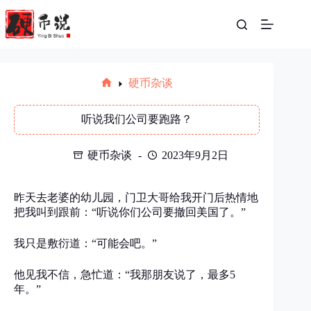
跳
至
内
容
硬币杂谈
首
页
听说我们公司要跑路？
硬币杂谈
2023年9月2日
昨天去老婆的幼儿园，门卫大哥给我开门后热情地
把我叫到跟前：“听说你们公司要撤回美国了。”
我只是敷衍道：“可能会吧。”
他见我不信，急忙道：“我那朋友说了，最多5
年。”