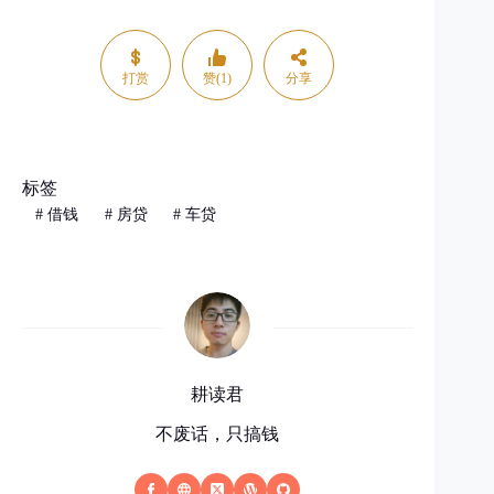
打赏
赞(1)
分享
标签
#
借钱
#
房贷
#
车贷
耕读君
不废话，只搞钱