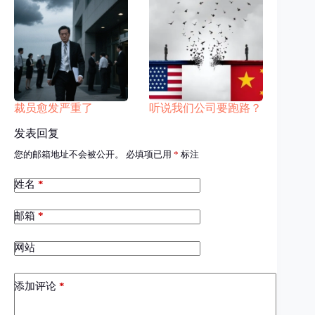
裁员愈发严重了
听说我们公司要跑路？
发表回复
您的邮箱地址不会被公开。
必填项已用
*
标注
姓名
*
邮箱
*
网站
添加评论
*