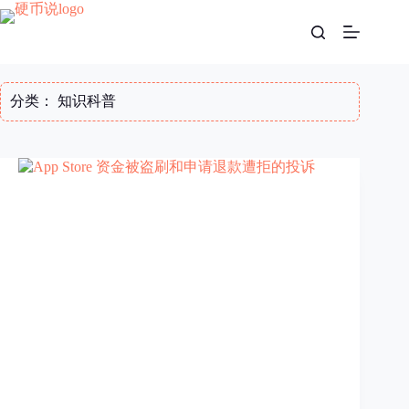
跳
至
内
容
分类：
知识科普