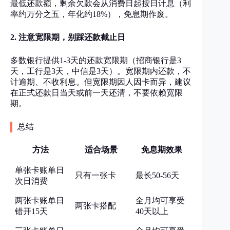
最低还款额，剩余欠款会从消费日起按日计息（利
率约万分之五，年化约18%），免息期作废。
2. 注意宽限期，别踩还款截止日
多数银行提供1-3天的还款宽限期（招商银行是3
天，工行是3天，中信是3天）。宽限期内还款，不
计逾期、不收利息。但宽限期因人因卡而异，建议
在正式还款日当天或前一天还清，不要依赖宽限
期。
总结
方法
适合场景
免息期效果
单张卡账单日
只有一张卡
最长50-56天
次日消费
两张卡账单日
全月均可享受
两张卡搭配
错开15天
40天以上