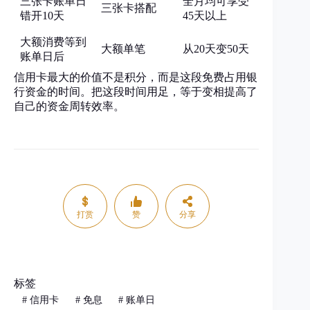
三张卡账单日
全月均可享受
三张卡搭配
错开10天
45天以上
大额消费等到
大额单笔
从20天变50天
账单日后
信用卡最大的价值不是积分，而是这段免费占用银
行资金的时间。把这段时间用足，等于变相提高了
自己的资金周转效率。
打赏
赞
分享
标签
#
信用卡
#
免息
#
账单日