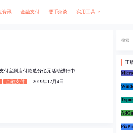
点资讯
金融支付
硬币杂谈
实用工具
搜
索
正
19年支付宝到店付款瓜分亿元活动进行中
Micr
金融支付
2019年12月4日
Win
Typo
AdG
PixP