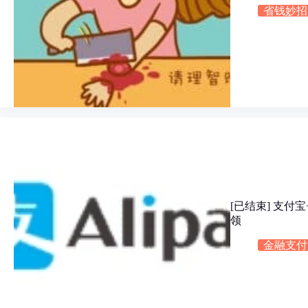
省钱妙招
[已结束] 支
领
金融支付