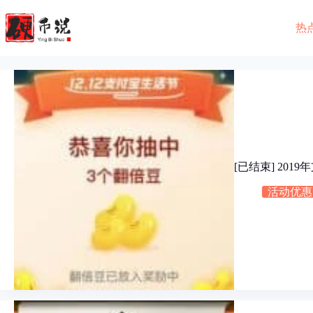
跳
至
热
内
容
[已结束] 20
活动优惠