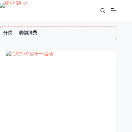
跳
至
内
容
分类：
购物消费