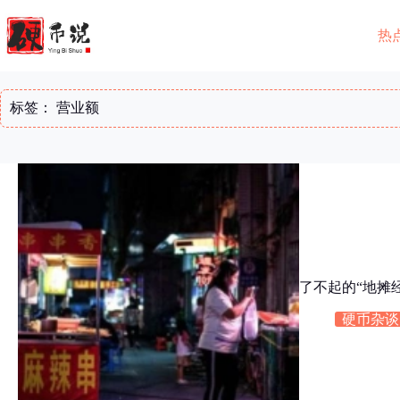
跳
至
热
内
容
标签：
营业额
了不起的“地摊
硬币杂谈