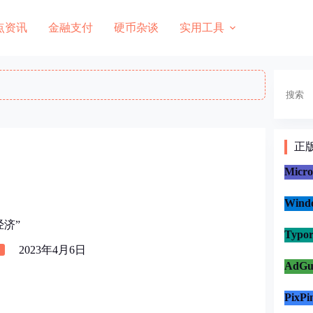
点资讯
金融支付
硬币杂谈
实用工具
搜
索
正
Micr
Win
经济”
Typo
2023年4月6日
AdG
PixP