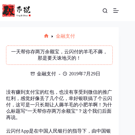
跳
至
内
容
金融支付
首
页
一天帮你存两万余额宝，云闪付的羊毛不薅，
那是要天诛地灭的！
金融支付
2019年7月29日
没有赚到支付宝的红包，也没有享受到微信的推广
红利，感觉好像丢了几个亿，幸好银联搞了个云闪
付，这可是一只长期让人薅羊毛的小肥羊啊！为什
么标题写“一天帮你存两万余额宝”？这个我们后面
再说。
云闪付App是在中国人民银行的指导下，由中国银