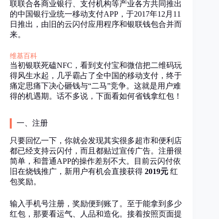
联联合各商业银行、支付机构等产业各方共同推出
的中国银行业统一移动支付APP，于2017年12月11
日推出，由旧的云闪付应用程序和银联钱包合并而
来。
维基百科
当初银联死磕NFC，看到支付宝和微信把二维码玩
得风生水起，几乎霸占了全中国的移动支付，终于
痛定思痛下决心砸钱与“二马”竞争。这就是用户难
得的机遇期。话不多说，下面看如何省钱拿红包！
一、注册
只要回忆一下，你就会发现其实很多超市和便利店
都已经支持云闪付，而且都贴过宣传广告。注册很
简单，和普通APP的操作差别不大。目前云闪付依
旧在烧钱推广，新用户有机会直接获得
2019元
红
包奖励。
输入手机号注册，奖励便到账了。至于能拿到多少
红包，那要看运气、人品和造化。接着按照页面提