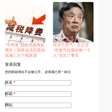
“年终奖”税收优惠再延
经济不景气，任正非
两年！国常会决定延续
“把寒气传递给每一个
实施三大个税政策
人”说出了事实
发表回复
您的邮箱地址不会被公开。
必填项已用
*
标注
姓名
*
邮箱
*
网站