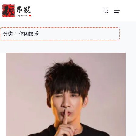
跳
至
内
容
分类：
休闲娱乐