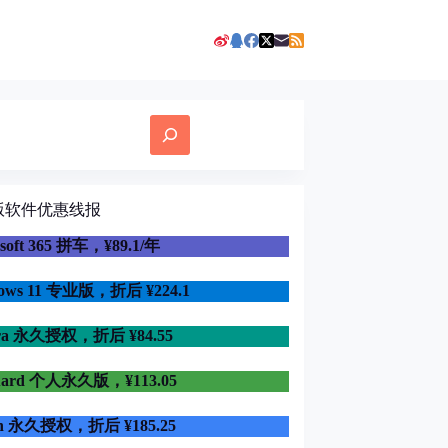
版软件优惠线报
osoft 365 拼车，¥89.1/年
dows 11 专业版，折后
¥224.1
ra 永久授权，折后 ¥84.55
uard 个人永久版，¥113.05
in 永久授权，折后 ¥185.25