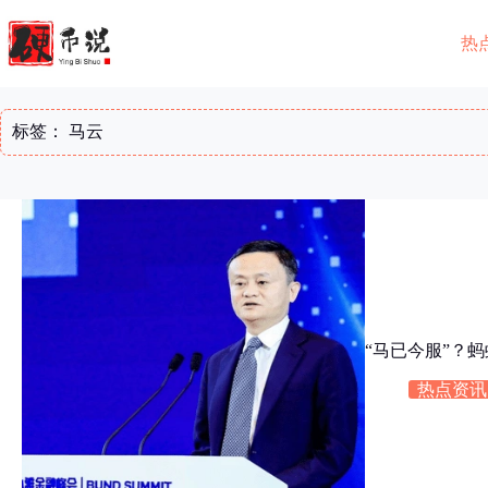
跳
至
热
内
容
标签：
马云
“马已今服”？
热点资讯