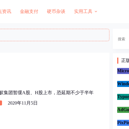
点资讯
金融支付
硬币杂谈
实用工具
搜
索
正
Micr
Win
蚂蚁集团暂缓A股、H股上市，恐延期不少于半年
Typo
2020年11月5日
AdG
PixP