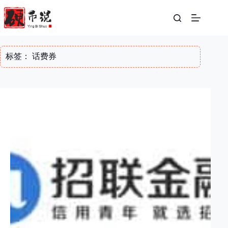
跳
至
内
容
标签：
话费券