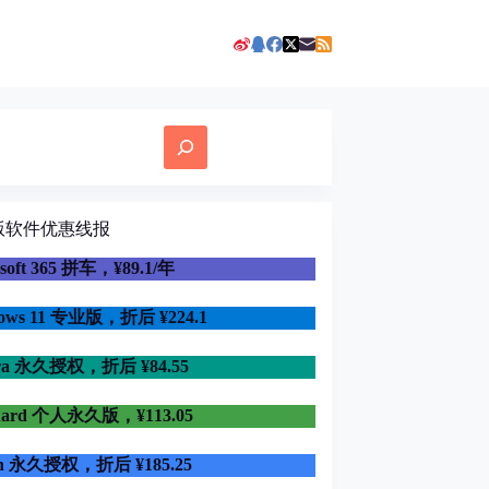
版软件优惠线报
osoft 365 拼车，¥89.1/年
dows 11 专业版，折后
¥224.1
ra 永久授权，折后 ¥84.55
uard 个人永久版，¥113.05
in 永久授权，折后 ¥185.25