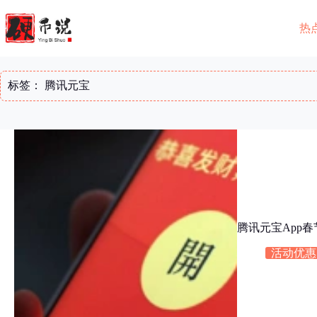
跳
至
热
内
容
标签：
腾讯元宝
腾讯元宝App春
活动优惠