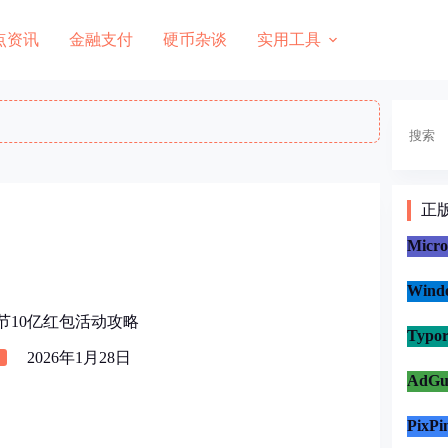
点资讯
金融支付
硬币杂谈
实用工具
搜
索
正
Micr
Win
节10亿红包活动攻略
Typo
2026年1月28日
AdG
PixP