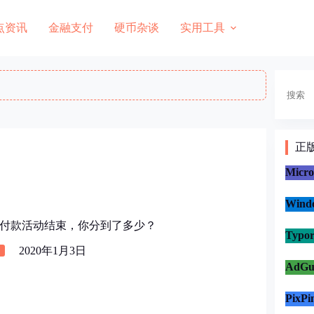
点资讯
金融支付
硬币杂谈
实用工具
搜
索
正
Micr
Win
到店付款活动结束，你分到了多少？
Typo
2020年1月3日
AdG
PixP