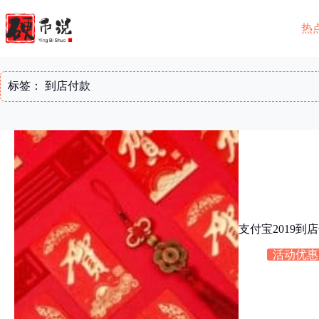
跳
至
热
内
容
标签：
到店付款
支付宝2019
活动优惠