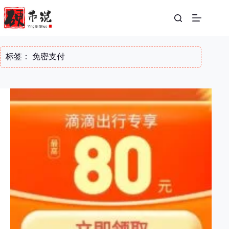
跳
至
内
容
标签：
免密支付