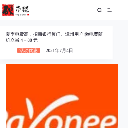
跳
至
内
容
夏季电费高，招商银行厦门、漳州用户 缴电费随
机立减 4 – 88 元
活动优惠
2021年7月4日