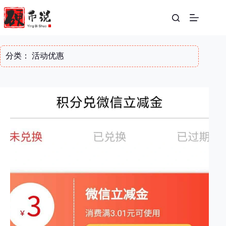
跳
至
内
容
分类：
活动优惠